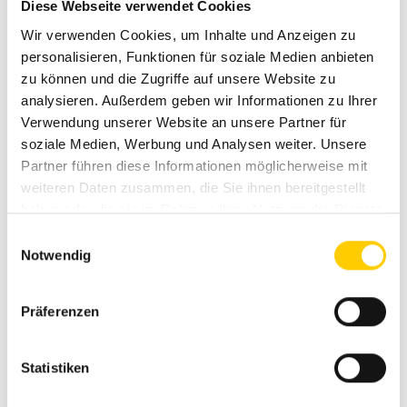
Diese Webseite verwendet Cookies
Wir verwenden Cookies, um Inhalte und Anzeigen zu
personalisieren, Funktionen für soziale Medien anbieten
zu können und die Zugriffe auf unsere Website zu
RAMMER R12P
analysieren. Außerdem geben wir Informationen zu Ihrer
Verwendung unserer Website an unsere Partner für
HYDRAULIC HAMMER
soziale Medien, Werbung und Analysen weiter. Unsere
Partner führen diese Informationen möglicherweise mit
vibrations- und schallgeschützt
weiteren Daten zusammen, die Sie ihnen bereitgestellt
komplett geschlossenes Gehäuse
haben oder die sie im Rahmen Ihrer Nutzung der Dienste
einfacher Meisselwechsel ohne Spezialwerkzeug
gesammelt haben.
Einwilligungsauswahl
runde Sperrachsen mit Schnellwechsel-System
Notwendig
servicefreundlich durch weniger Bauteile
Präferenzen
Statistiken