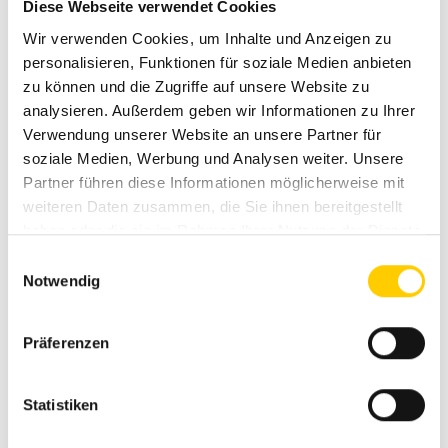
Diese Webseite verwendet Cookies
Wir verwenden Cookies, um Inhalte und Anzeigen zu
personalisieren, Funktionen für soziale Medien anbieten
zu können und die Zugriffe auf unsere Website zu
RAMMER R45P
analysieren. Außerdem geben wir Informationen zu Ihrer
Verwendung unserer Website an unsere Partner für
HYDRAULIC HAMMER
soziale Medien, Werbung und Analysen weiter. Unsere
Partner führen diese Informationen möglicherweise mit
vibrations- und schallgeschützt
weiteren Daten zusammen, die Sie ihnen bereitgestellt
robustes Gehäuse
haben oder die sie im Rahmen Ihrer Nutzung der Dienste
Leerschlagschutz
gesammelt haben.
Einwilligungsauswahl
runde Sperrachsen mit Schnellwechsel-System
Notwendig
RAMLUBE II (vollautomatische Schmieranlage)
Präferenzen
Statistiken