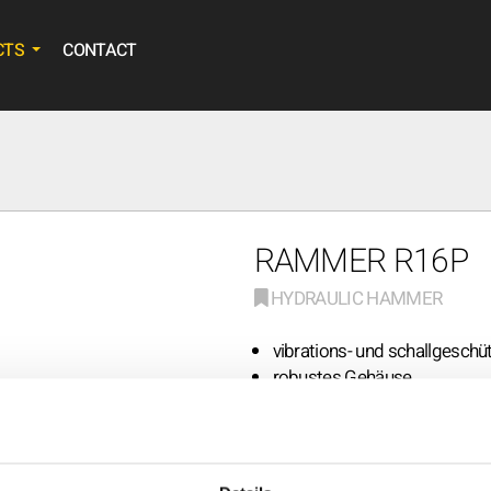
CTS
CONTACT
RAMMER R16P
HYDRAULIC HAMMER
vibrations- und schallgeschü
robustes Gehäuse
Leerschlagschutz
runde Sperrachsen mit Schn
RAMLUBE II (vollautomatisc