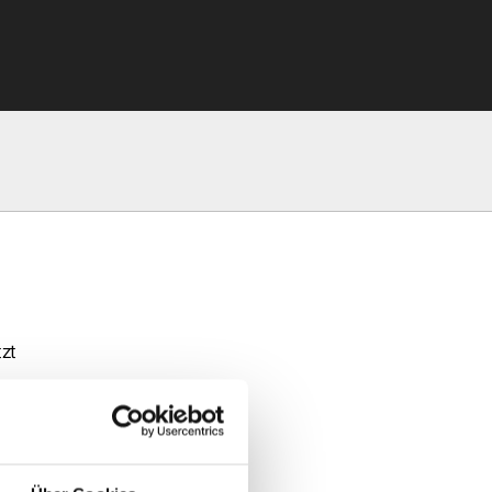
tzt
ellwechsel-System
he Schmieranlage)